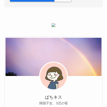
ぱちキス
帰国子女、3児の母