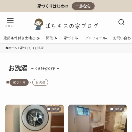
家づくりはじめの
一歩なら
メニュー
建築条件付き土地とは
間取り
家づくり
プロフィール
お問い合わ
ホーム
家づくり
お洗濯
お洗濯
– category –
家づくり
お洗濯
お洗濯
お洗濯