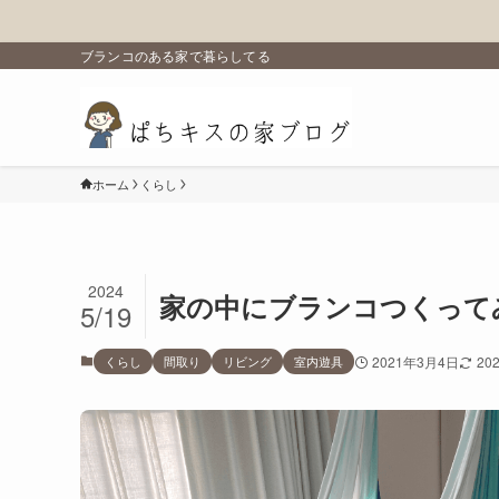
ブランコのある家で暮らしてる
ホーム
くらし
2024
家の中にブランコつくって
5/19
くらし
間取り
リビング
室内遊具
2021年3月4日
20