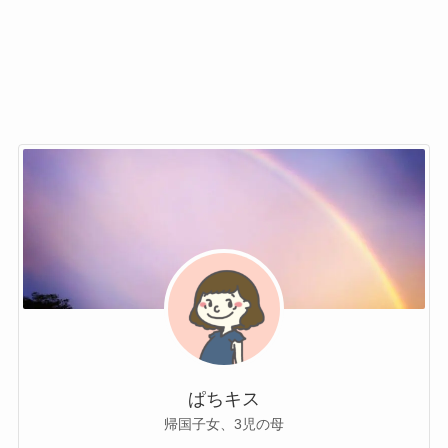
ぱちキス
帰国子女、3児の母