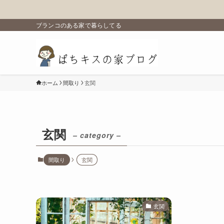
ブランコのある家で暮らしてる
ホーム
間取り
玄関
玄関
– category –
間取り
玄関
玄関